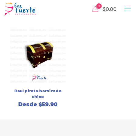
0
$0.00
Baul pirata barnizado
chico
Desde
$
59.90