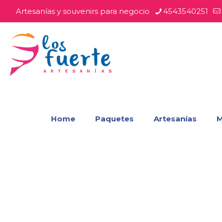
Artesanías y souvenirs para negocio
4543540251
Home
Paquetes
Artesanías
M