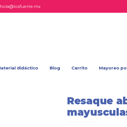
hola@losfuerte.mx
aterial didáctico
Blog
Carrito
Mayoreo po
Resaque a
mayuscula