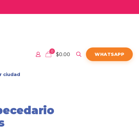
0
$0.00
WHATSAPP
r ciudad
becedario
s