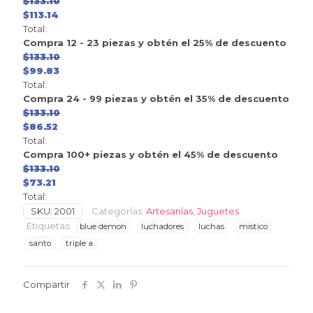
$
133.10
$
113.14
Total:
Compra 12 - 23 piezas y obtén el 25% de descuento
$
133.10
$
99.83
Total:
Compra 24 - 99 piezas y obtén el 35% de descuento
$
133.10
$
86.52
Total:
Compra 100+ piezas y obtén el 45% de descuento
$
133.10
$
73.21
Total:
SKU:
2001
Categorías:
Artesanías
,
Juguetes
Etiquetas:
blue demon
luchadores
luchas
mistico
santo
triple a
Compartir