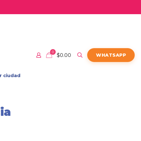
0
$0.00
WHATSAPP
r ciudad
ia