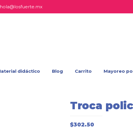
hola@losfuerte.mx
aterial didáctico
Blog
Carrito
Mayoreo po
Troca polic
$
302.50