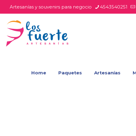
Artesanías y souvenirs para negocio
4543540251
Home
Paquetes
Artesanías
M