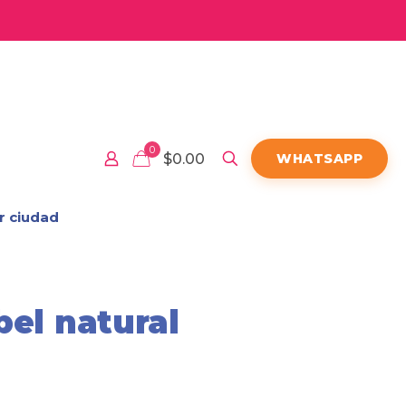
0
$0.00
WHATSAPP
r ciudad
bel natural