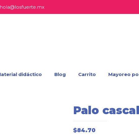
hola@losfuerte.mx
aterial didáctico
Blog
Carrito
Mayoreo po
Palo casca
$
84.70