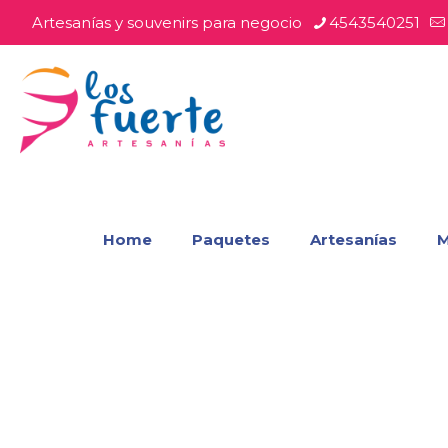
Artesanías y souvenirs para negocio
4543540251
Home
Paquetes
Artesanías
M