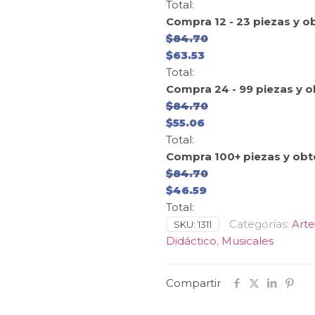
Total:
Compra 12 - 23 piezas y o
$
84.70
$
63.53
Total:
Compra 24 - 99 piezas y 
$
84.70
$
55.06
Total:
Compra 100+ piezas y obt
$
84.70
$
46.59
Total:
Categorías:
Arte
SKU:
1311
Didáctico
,
Musicales
Compartir