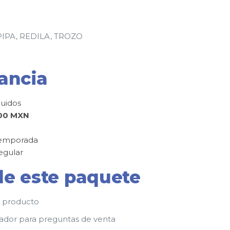
IPA, REDILA, TROZO
ancia
luidos
000 MXN
 temporada
egular
de este paquete
or producto
dador para preguntas de venta