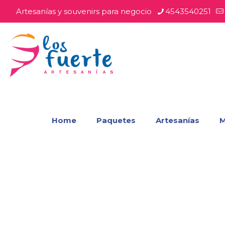
Artesanías y souvenirs para negocio
4543540251
Home
Paquetes
Artesanías
M