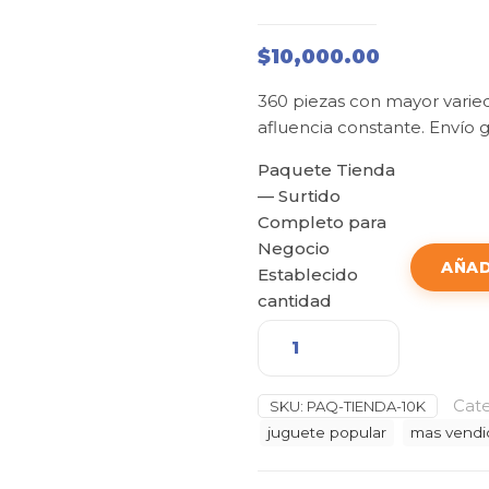
$
10,000.00
360 piezas con mayor varie
afluencia constante. Envío gr
Paquete Tienda
— Surtido
Completo para
Negocio
AÑAD
Establecido
cantidad
Cate
SKU:
PAQ-TIENDA-10K
juguete popular
mas vendi