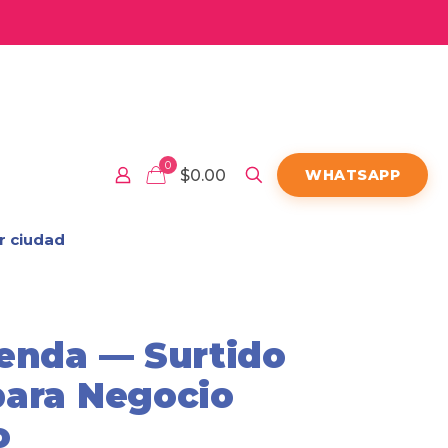
0
$0.00
WHATSAPP
r ciudad
enda — Surtido
para Negocio
o