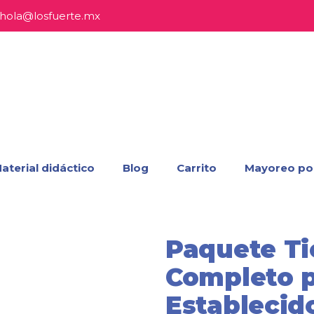
hola@losfuerte.mx
aterial didáctico
Blog
Carrito
Mayoreo po
Paquete Ti
Completo 
Establecid