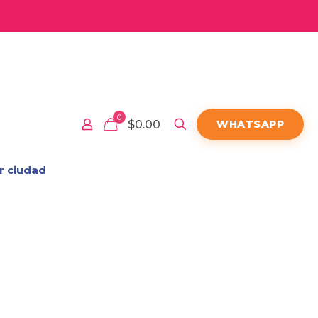
0
$0.00
WHATSAPP
r ciudad