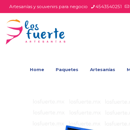
Artesanías y souvenirs para negocio
4543540251
Home
Paquetes
Artesanías
M