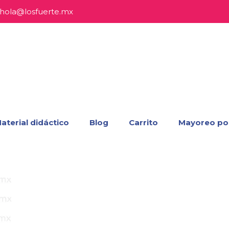
hola@losfuerte.mx
aterial didáctico
Blog
Carrito
Mayoreo po